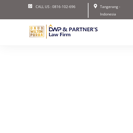
Skip
CALL US : 0816-102-696
Tangerang -
to
Indonesia
content