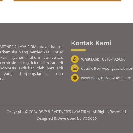
Kontak Kami
RTNER’S LAW FIRM adalah kantor
rkemuka yang berdedikasi untuk
akan layanan hukum berkualitas
WhatsApp : 0816-102-696
n profesional bagi klien-klien kami di
ndonesia. Didirikan oleh para ahli
daudwilton@pengacaradwpi
 yang berpengalaman dan
www.pengacaradwpind.com
si.
Copyright © 2024 DWP & PARTNER'S LAW FIRM . All Rights Reserved.
Vodeco
Designed & Developed by