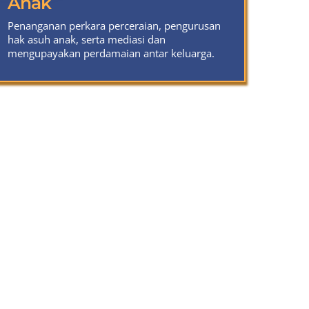
Anak
Penanganan perkara perceraian, pengurusan
hak asuh anak, serta mediasi dan
mengupayakan perdamaian antar keluarga.