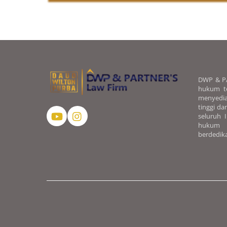
DWP & PA
hukum te
menyedi
tinggi da
seluruh I
hukum
berdedika