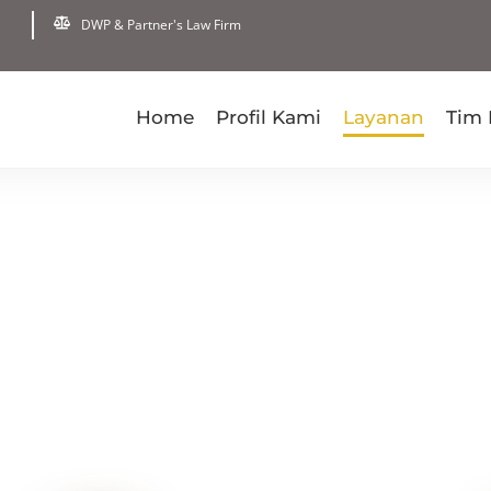
DWP & Partner's Law Firm
Home
Profil Kami
Layanan
Tim
LAYANAN
Home
Layanan