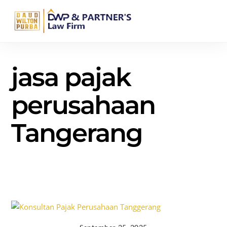
Skip
Men
to
content
jasa pajak
perusahaan
Tangerang