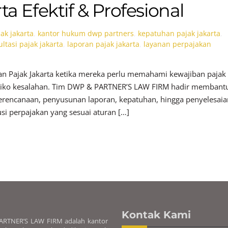
a Efektif & Profesional
jak jakarta
,
kantor hukum dwp partners
,
kepatuhan pajak jakarta
,
ltasi pajak jakarta
,
laporan pajak jakarta
,
layanan perpajakan
an Pajak Jakarta ketika mereka perlu memahami kewajiban pajak
risiko kesalahan. Tim DWP & PARTNER’S LAW FIRM hadir membant
perencanaan, penyusunan laporan, kepatuhan, hingga penyelesaia
si perpajakan yang sesuai aturan […]
Kontak Kami
RTNER’S LAW FIRM adalah kantor