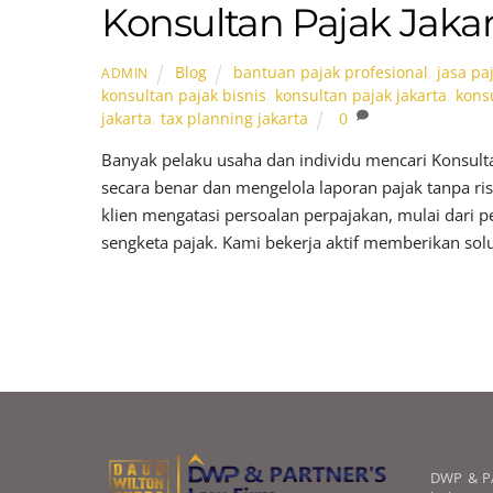
Konsultan Pajak Jakart
Blog
bantuan pajak profesional
,
jasa pa
ADMIN
konsultan pajak bisnis
,
konsultan pajak jakarta
,
konsu
jakarta
,
tax planning jakarta
0
Banyak pelaku usaha dan individu mencari Konsult
secara benar dan mengelola laporan pajak tanpa 
klien mengatasi persoalan perpajakan, mulai dari 
sengketa pajak. Kami bekerja aktif memberikan solu
DWP & PA