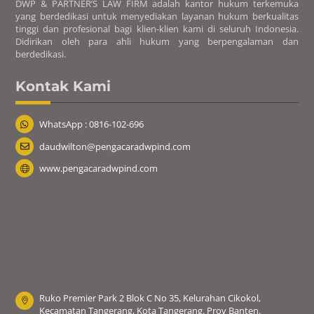
DWP & PARTNER’S LAW FIRM adalah kantor hukum terkemuka
yang berdedikasi untuk menyediakan layanan hukum berkualitas
tinggi dan profesional bagi klien-klien kami di seluruh Indonesia.
Didirikan oleh para ahli hukum yang berpengalaman dan
berdedikasi.
Kontak Kami
WhatsApp : 0816-102-696
daudwilton@pengacaradwpind.com
www.pengacaradwpind.com
Ruko Premier Park 2 Blok C No 35, Kelurahan Cikokol,
Kecamatan Tangerang, Kota Tangerang. Prov Banten.